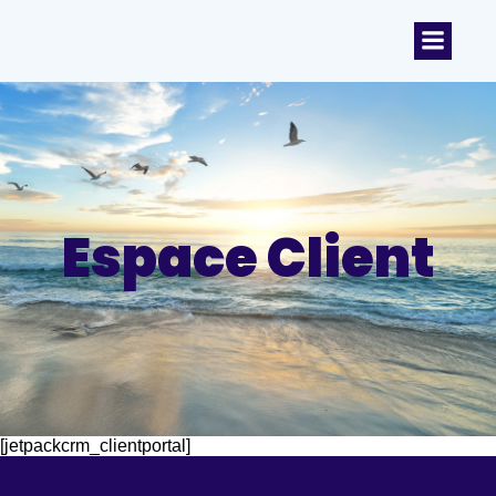
Espace Client
[jetpackcrm_clientportal]