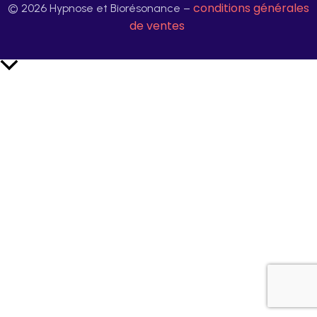
conditions générales
© 2026 Hypnose et Biorésonance –
de ventes
Retour
en
haut