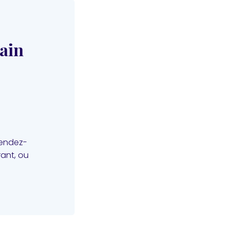
hain
rendez-
ant, ou