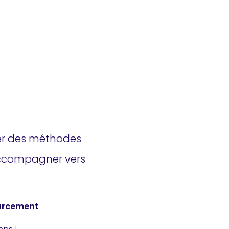
rer des méthodes
 accompagner vers
urcement