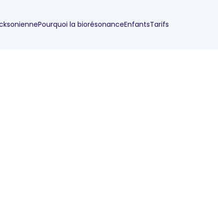
icksonienne
Pourquoi la biorésonance
Enfants
Tarifs