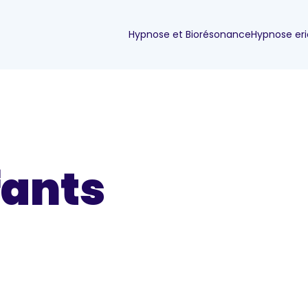
Hypnose et Biorésonance
Hypnose er
fants