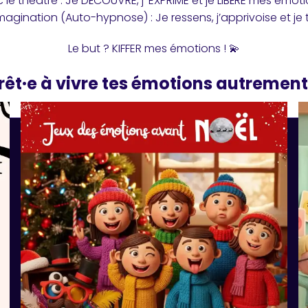
 le théâtre : Je DÉCOUVRE, j’ EXPRIME et je LIBÈRE mes émoti
agination (Auto-hypnose) : Je ressens, j’apprivoise et je
Le but ? KIFFER mes émotions ! 💫
rêt·e à vivre tes émotions autrement