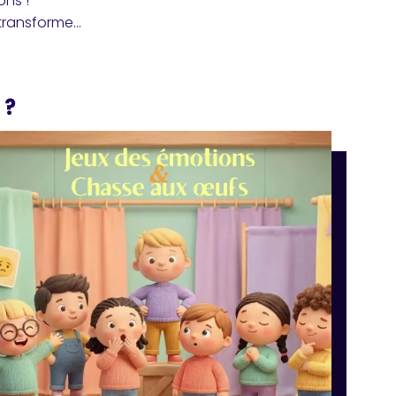
ons !
 transforme…
 ?