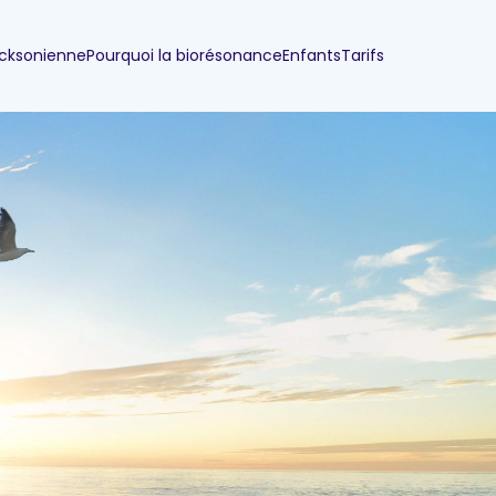
icksonienne
Pourquoi la biorésonance
Enfants
Tarifs