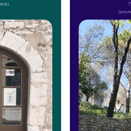
ceau
7
(proch