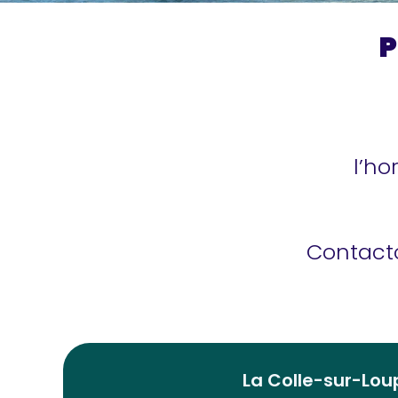
P
l’ho
Contacto
La Colle-sur-Lou