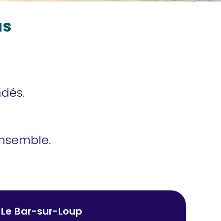
us
ndés.
ensemble.
Le Bar-sur-Loup