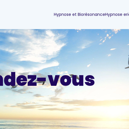
Hypnose et Biorésonance
Hypnose er
ndez-vous