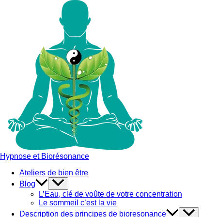
Aller
au
contenu
Hypnose et Biorésonance
Ateliers de bien être
Blog
L’Eau, clé de voûte de votre concentration
Le sommeil c’est la vie
Description des principes de bioresonance